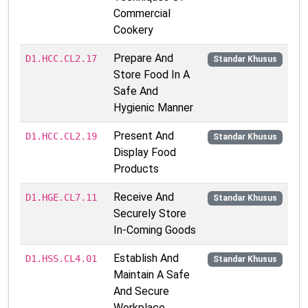
Commercial
Cookery
Prepare And
D1.HCC.CL2.17
Standar Khusus
Store Food In A
Safe And
Hygienic Manner
Present And
D1.HCC.CL2.19
Standar Khusus
Display Food
Products
Receive And
D1.HGE.CL7.11
Standar Khusus
Securely Store
In-Coming Goods
Establish And
D1.HSS.CL4.01
Standar Khusus
Maintain A Safe
And Secure
Workplace