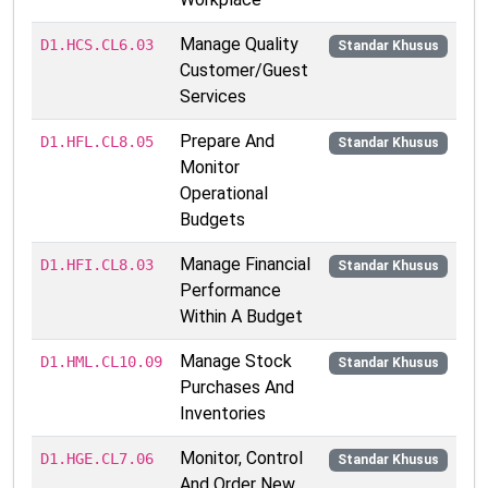
Manage Quality
D1.HCS.CL6.03
Standar Khusus
Customer/Guest
Services
Prepare And
D1.HFL.CL8.05
Standar Khusus
Monitor
Operational
Budgets
Manage Financial
D1.HFI.CL8.03
Standar Khusus
Performance
Within A Budget
Manage Stock
D1.HML.CL10.09
Standar Khusus
Purchases And
Inventories
Monitor, Control
D1.HGE.CL7.06
Standar Khusus
And Order New