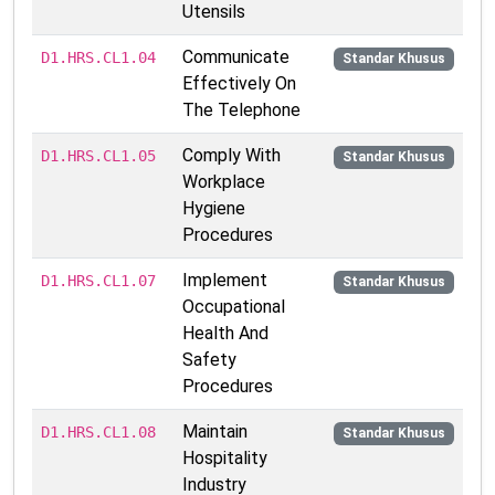
Utensils
Communicate
D1.HRS.CL1.04
Standar Khusus
Effectively On
The Telephone
Comply With
D1.HRS.CL1.05
Standar Khusus
Workplace
Hygiene
Procedures
Implement
D1.HRS.CL1.07
Standar Khusus
Occupational
Health And
Safety
Procedures
Maintain
D1.HRS.CL1.08
Standar Khusus
Hospitality
Industry