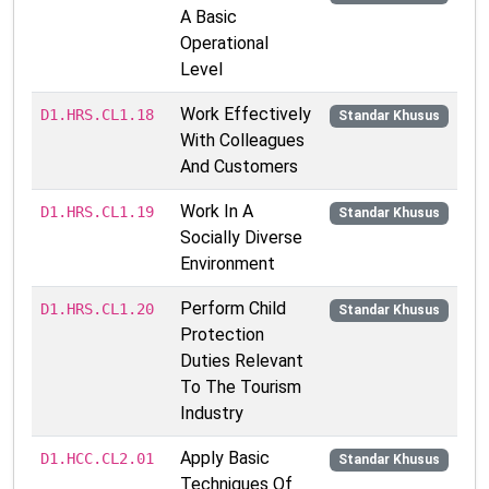
A Basic
Operational
Level
Work Effectively
D1.HRS.CL1.18
Standar Khusus
With Colleagues
And Customers
Work In A
D1.HRS.CL1.19
Standar Khusus
Socially Diverse
Environment
Perform Child
D1.HRS.CL1.20
Standar Khusus
Protection
Duties Relevant
To The Tourism
Industry
Apply Basic
D1.HCC.CL2.01
Standar Khusus
Techniques Of