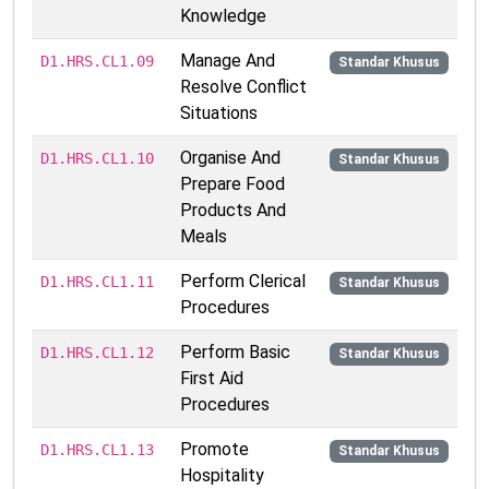
Knowledge
Manage And
D1.HRS.CL1.09
Standar Khusus
Resolve Conflict
Situations
Organise And
D1.HRS.CL1.10
Standar Khusus
Prepare Food
Products And
Meals
Perform Clerical
D1.HRS.CL1.11
Standar Khusus
Procedures
Perform Basic
D1.HRS.CL1.12
Standar Khusus
First Aid
Procedures
Promote
D1.HRS.CL1.13
Standar Khusus
Hospitality