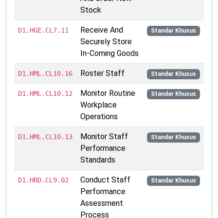
Stock
Receive And
D1.HGE.CL7.11
Standar Khusus
Securely Store
In-Coming Goods
Roster Staff
D1.HML.CL10.16
Standar Khusus
Monitor Routine
D1.HML.CL10.12
Standar Khusus
Workplace
Operations
Monitor Staff
D1.HML.CL10.13
Standar Khusus
Performance
Standards
Conduct Staff
D1.HRD.CL9.02
Standar Khusus
Performance
Assessment
Process