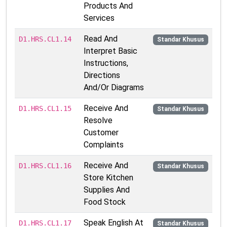
Products And
Services
Read And
D1.HRS.CL1.14
Standar Khusus
Interpret Basic
Instructions,
Directions
And/Or Diagrams
Receive And
D1.HRS.CL1.15
Standar Khusus
Resolve
Customer
Complaints
Receive And
D1.HRS.CL1.16
Standar Khusus
Store Kitchen
Supplies And
Food Stock
Speak English At
D1.HRS.CL1.17
Standar Khusus